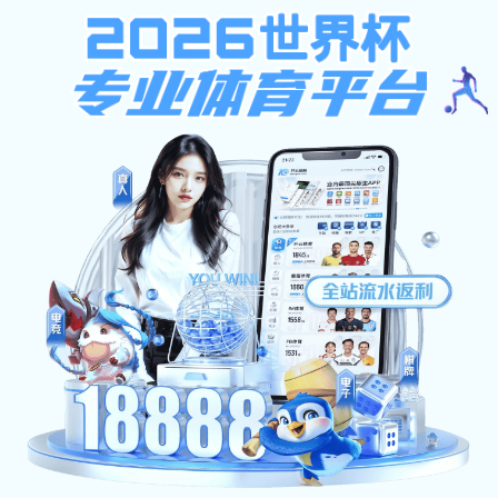
星空(Xingkong)登录官方网站-星空世界杯（中国）
首页
>
星空世界杯（中国）案例
>
智慧校园
>
智慧校园
星空世界杯（中国）案例
星空(Xingkong)登录官方网站-