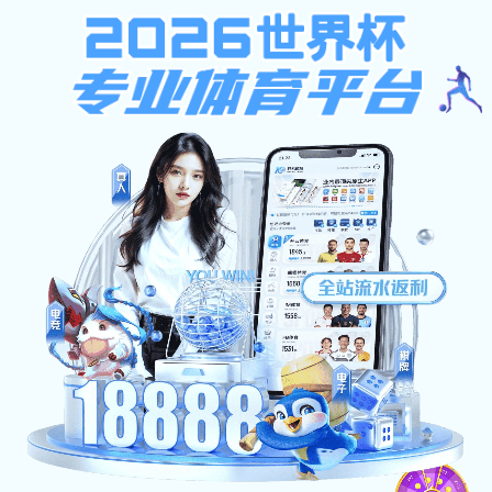
星空(Xingkong)登录官方网站-星空世界杯（中国）
首页
>
关于我们
>
行业资讯
行业资讯
教育信息化教育信息2.0
14
教育信息化2.0行动计划（转载） 为深入贯彻落
2023/03
实党的十九大精神，加快教育现代化和
教育强国建设，推进新时代教育信息化发
展，培育创新驱动发展新引
什么是网络安全，以及网络安
擎，结合国家“互联网+”、大
12
数据、新一代人工智能等重大战略的
全的威胁和保障体系