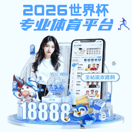
星空(Xingkong)登录官方网站-星空世界杯（中国）
首页
>
星空世界杯（中国）案例
>
智慧校园
>
智慧校园
星空世界杯（中国）案例
星空(Xingkong)登录官方网站-