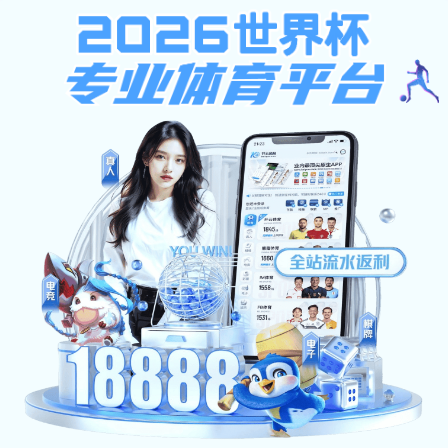
星空(Xingkong)登录官方网站-星空世界杯（中国）
首页
>
星空世界杯（中国）案例
>
智慧校园
>
智慧校园
星空世界杯（中国）案例
星空(Xingkong)登录官方网站-